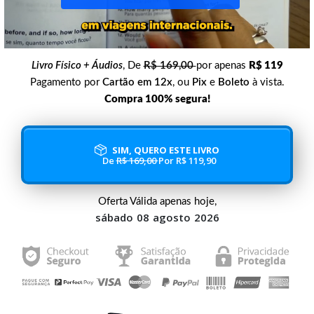
Livro Físico + Áudios
, De
R$ 169,00
por
apenas
R$ 119
Pagamento por
Cartão em 12x
, ou
Pix
e
Boleto
à vista.
Compra 100% segura!
SIM, QUERO ESTE LIVRO
De
R$ 169,00
Por R$ 119,90
Oferta Válida apenas hoje,
sábado
08
agosto
2026