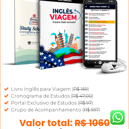
Livro Inglês para Viagem (
R$ 169
)
Cronograma de Estudos (
R$ 47,00
)
Portal Exclusivo de Estudos (
R$ 97
)
Grupo de Acompanhamento (
R$ 597
)
Valor total:
R$ 1060