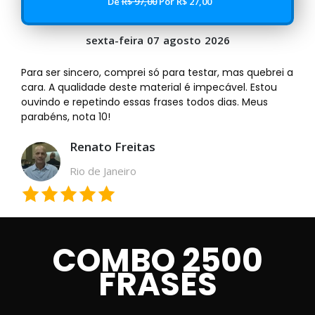
De
R$ 97,00
Por R$ 27,00
sexta-feira
07
agosto
2026
Para ser sincero, comprei só para testar, mas quebrei a
cara. A qualidade deste material é impecável. Estou
ouvindo e repetindo essas frases todos dias. Meus
parabéns, nota 10!
Renato Freitas
Rio de Janeiro
COMBO 2500
FRASES