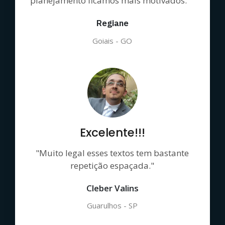
planejamento ficamos mais motivados."
Regiane
Goiais - GO
Excelente!!!
"Muito legal esses textos tem bastante
repetição espaçada."
Cleber Valins
Guarulhos - SP