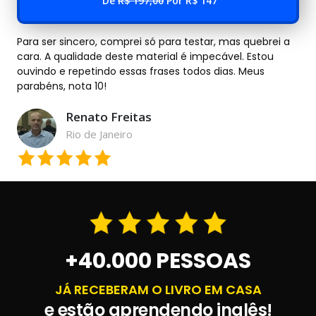
De
R$ 197,00
Por R$ 147
Para ser sincero, comprei só para testar, mas quebrei a
cara. A qualidade deste material é impecável. Estou
ouvindo e repetindo essas frases todos dias. Meus
parabéns, nota 10!
Renato Freitas
Rio de Janeiro
+40.000 PESSOAS
JÁ RECEBERAM O LIVRO EM CASA
e estão aprendendo inglês!