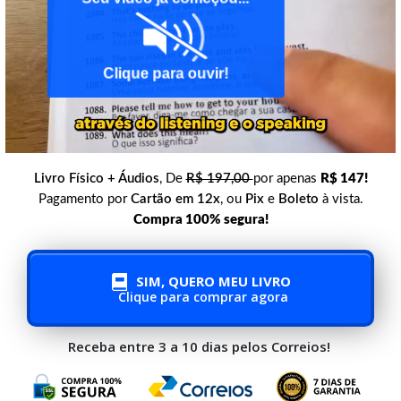
Seu vídeo já começou...
Clique para ouvir!
Livro Físico + Áudios
, De
R$ 197,00
por
apenas
R$ 147
!
Pagamento por
Cartão em 12x
, ou
Pix
e
Boleto
à vista.
Compra 100% segura!
SIM, QUERO MEU LIVRO
Clique para comprar agora
Receba entre 3 a 10 dias pelos Correios!