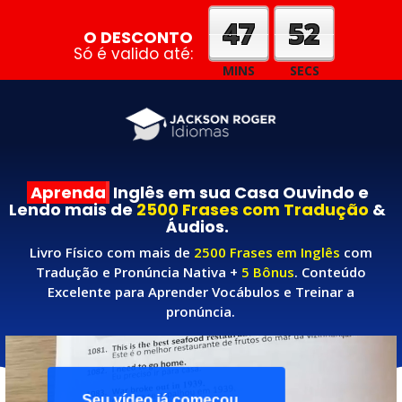
47
50
O DESCONTO
Só é valido até:
MINS
SECS
Aprenda
Inglês em sua Casa Ouvindo e
Lendo mais de
2500 Frases com Tradução
&
Áudios.
Livro Físico com mais de
2500 Frases em Inglês
com
Tradução e Pronúncia Nativa +
5 Bônus
. Conteúdo
Excelente para Aprender Vocábulos e Treinar a
pronúncia.
Assista ao vídeo até o final para entender!