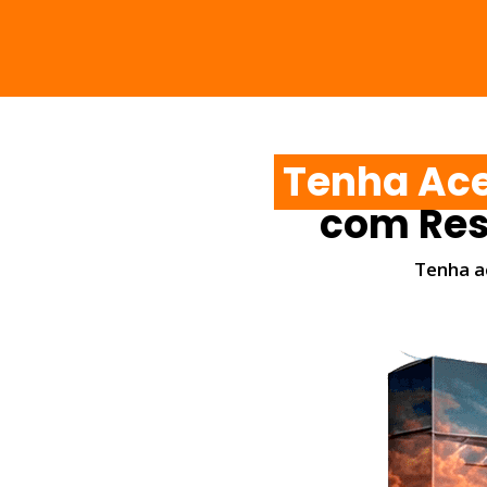
Tenha Ac
com Resp
Tenha a