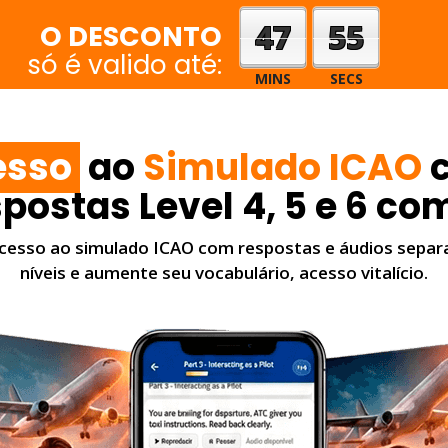
47
54
O DESCONTO
só é valido até:
MINS
SECS
esso
ao
Simulado ICAO
ostas Level 4, 5 e 6 co
cesso ao simulado ICAO com respostas e áudios separ
níveis e aumente seu vocabulário, acesso vitalício.