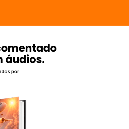
comentado
m áudios.
ados por