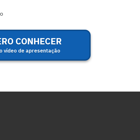
io
ERO CONHECER
ao vídeo de apresentação