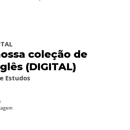
ITAL
ossa coleção de
glês (DIGITAL)
de Estudos
s
Viagem