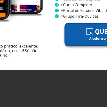
+Curso Completo
+Portal de Estudos Vitalíc
+Grupo Tira-Dúvidas
QU
Assista 
 prático, excelente.
lário, nossa! Só não
lho!!!