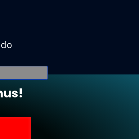
ado
nus!